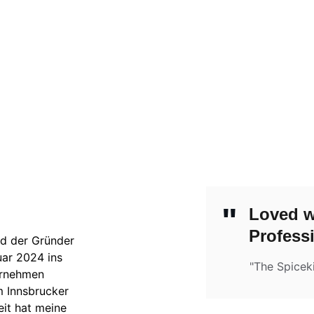
"
Loved w
Profess
nd der Gründer 
ar 2024 ins 
"The Spicek
ernehmen 
m Innsbrucker 
it hat meine 