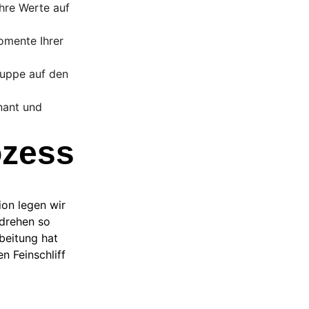
Ihre Werte auf 
omente Ihrer 
ruppe auf den 
nant und 
ozess
ion legen wir 
 drehen so 
beitung hat 
n Feinschliff 