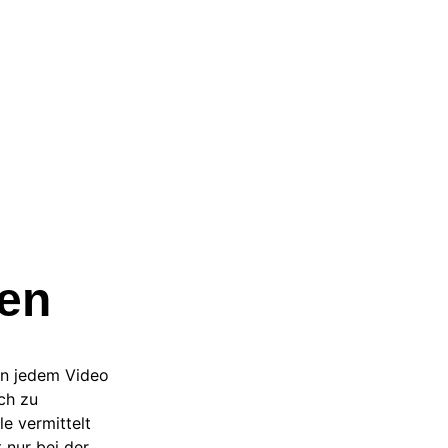
en
in jedem Video 
ch zu 
e vermittelt 
 nur bei der 